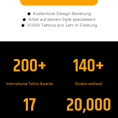
Kostenlose Design-Beratung
Artist auf deinen Style spezialisiert
10.000 Tattoos pro Jahr in Freiburg
200
+
140
+
International Tattoo Awards
Studios weltweit
17
20,000