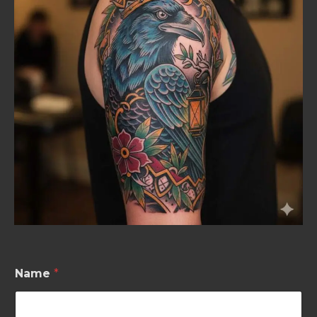
*
Name
*
*
*