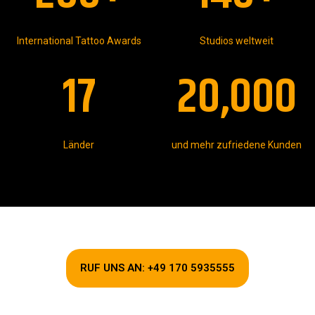
International Tattoo Awards
Studios weltweit
17
20,000
Länder
und mehr zufriedene Kunden
RUF UNS AN: +49 170 5935555