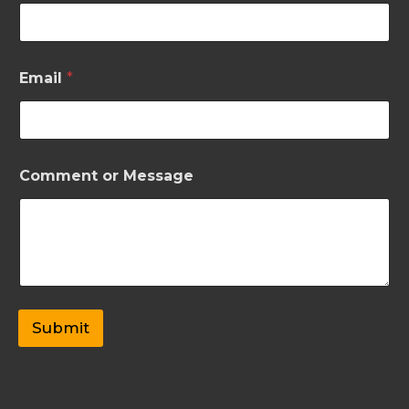
Email
*
*
Comment or Message
*
M
e
s
s
a
g
e
Submit